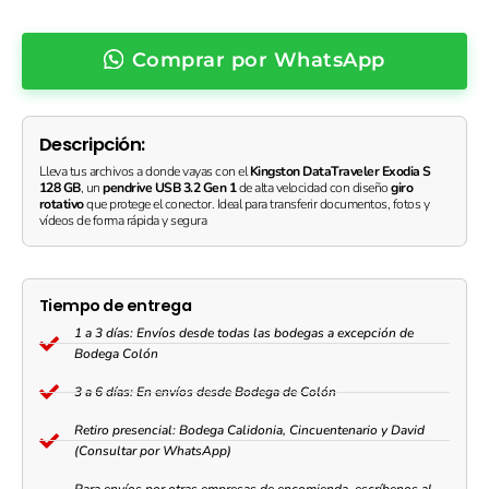
3.2
Gen
Comprar por WhatsApp
1
Giro
Rotativo
quantity
Descripción:
Lleva tus archivos a donde vayas con el
Kingston DataTraveler Exodia S
128 GB
, un
pendrive USB 3.2 Gen 1
de alta velocidad con diseño
giro
rotativo
que protege el conector. Ideal para transferir documentos, fotos y
vídeos de forma rápida y segura
Tiempo de entrega
1 a 3 días: Envíos desde todas las bodegas a excepción de
Bodega Colón
3 a 6 días: En envíos desde Bodega de Colón
Retiro presencial: Bodega Calidonia, Cincuentenario y David
(Consultar por WhatsApp)
Para envíos por otras empresas de encomienda, escríbenos al