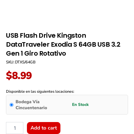
USB Flash Drive Kingston
DataTraveler Exodia S 64GB USB 3.2
Gen 1 Giro Rotativo
SKU: DTXS/64GB
$
8.99
USB
Flash
Disponible en las siguientes locaciones:
Drive
Bodega Vía
Kingston
Cincuentenario
DataTraveler
Exodia
S
64GB
Add to cart
USB