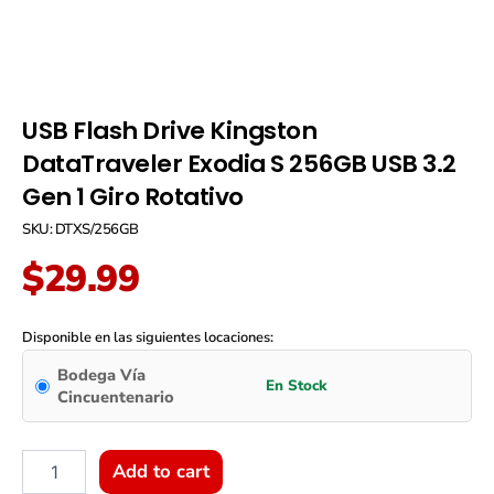
USB Flash Drive Kingston
DataTraveler Exodia S 256GB USB 3.2
Gen 1 Giro Rotativo
SKU: DTXS/256GB
$
29.99
USB
Flash
Disponible en las siguientes locaciones:
Drive
Bodega Vía
Kingston
Cincuentenario
DataTraveler
Exodia
S
256GB
Add to cart
USB