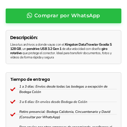
3.2
Gen
Comprar por WhatsApp
1
Giro
Rotativo
quantity
Descripción:
Lleva tus archivos a donde vayas con el
Kingston DataTraveler Exodia S
128 GB
, un
pendrive USB 3.2 Gen 1
de alta velocidad con diseño
giro
rotativo
que protege el conector. Ideal para transferir documentos, fotos y
vídeos de forma rápida y segura
Tiempo de entrega
1 a 3 días: Envíos desde todas las bodegas a excepción de
Bodega Colón
3 a 6 días: En envíos desde Bodega de Colón
Retiro presencial: Bodega Calidonia, Cincuentenario y David
(Consultar por WhatsApp)
Para envíos por otras empresas de encomienda, escríbenos al