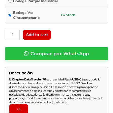
Bodega Parque Industrial
Bodega Vía
Cincuentenario
Add to cart
Comprar por WhatsApp
Descripción:
El
Kingston DataTraveler 70
es una unidad
Flash USB-C
ligera y portátil
diseñada para ofrecer el rendimiento del estándar
USB 3.2 Gen 1
en
dispositivos de última generación.
E
s la solución perfecta para expandir el
almacenamiento de tablets, laptops y smartphones compatibles sin
necesidad de adaptadores.
Su diseño minimalista incluye una
tapa
protectora
, convirtiéndolo en un accesorio confiable para el transporte diario
de archivos pesados, documentos y multimedia.
+1