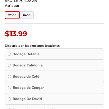
SKU: DT70/128GB
DataTraveler
Atributo
70
|
128GB
64GB
USB-
C
3.2
Gen
$
13.99
1
|
Diseño
Disponible en las siguientes locaciones:
Compacto
Bodega Betania
con
Tapa
|
Bodega Calidonia
Negro
quantity
Bodega de Colón
Bodega de Cougar
Bodega De David