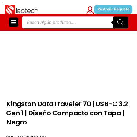
Skip
to
Rastrear Paquete
content
Products
search
Kingston DataTraveler 70 | USB-C 3.2
Gen 1 | Diseño Compacto con Tapa |
Negro
Kingston