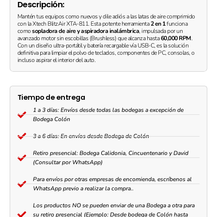
Descripción:
60,000
RPM
Mantén tus equipos como nuevos y dile adiós a las latas de aire comprimido
con la Xtech BlitzAir XTA-811. Esta potente herramienta
2 en 1
funciona
|
como
sopladora de aire y aspiradora inalámbrica
, impulsada por un
Recargable
avanzado motor sin escobillas (Brushless) que alcanza hasta
60,000 RPM
.
USB-
Con un diseño ultra-portátil y batería recargable vía USB-C, es la solución
definitiva para limpiar el polvo de teclados, componentes de PC, consolas, o
C
incluso aspirar el interior del auto.
|
10
kPa
de
Tiempo de entrega
Succión
1 a 3 días: Envíos desde todas las bodegas a excepción de
|
Bodega Colón
Incluye
7
3 a 6 días: En envíos desde Bodega de Colón
Boquillas
|
Retiro presencial: Bodega Calidonia, Cincuentenario y David
Ideal
(Consultar por WhatsApp)
para
Para envíos por otras empresas de encomienda, escríbenos al
PC
WhatsApp previo a realizar la compra..
y
Teclados
Los productos NO se pueden enviar de una Bodega a otra para
quantity
su retiro presencial (Ejemplo: Desde bodega de Colón hasta