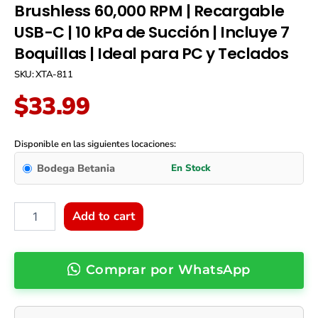
Brushless 60,000 RPM | Recargable
USB-C | 10 kPa de Succión | Incluye 7
Boquillas | Ideal para PC y Teclados
SKU: XTA-811
$
33.99
Sopladora
y
Disponible en las siguientes locaciones:
Aspiradora
Bodega Betania
Inalámbrica
2
en
1
Add to cart
Xtech
BlitzAir
(XTA-
Comprar por WhatsApp
811)
|
Motor
Brushless