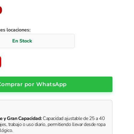
al
Current
9
price
tes locaciones:
is:
.
$46.99.
Comprar por WhatsApp
e y Gran Capacidad:
Capacidad ajustable de 25 a 40
iajes, trabajo o uso diario, permitiendo llevar desde ropa
lógico.