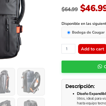
Origin
$
46.9
$
64.99
price
Mochila
Cougar
Disponible en las siguien
Vanguard
was:
–
Bodega de Cougar
Mochila
$64.99
de
Viaje
Add to cart
Expandible
de
40 L
con
12
Bolsillos,
Puerto
USB
Descripción:
y
Compartimento
Diseño Expandibl
para
litros, ideal para v
Portátil
hasta equipo tecno