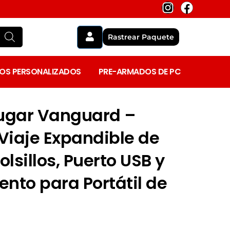
I
F
n
a
s
c
Rastrear Paquete
t
e
a
b
g
o
OS
PERSONALIZADOS
PRE-ARMADOS DE PC
r
o
a
k
m
ugar Vanguard –
Viaje Expandible de
Bolsillos, Puerto USB y
nto para Portátil de