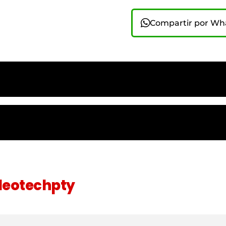
Compartir por W
eotechpty