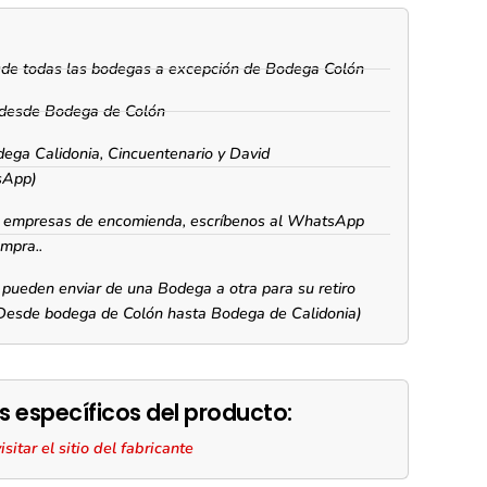
esde todas las bodegas a excepción de Bodega Colón
s desde Bodega de Colón
dega Calidonia, Cincuentenario y David
sApp)
as empresas de encomienda, escríbenos al WhatsApp
ompra..
pueden enviar de una Bodega a otra para su retiro
 Desde bodega de Colón hasta Bodega de Calidonia)
s específicos del producto:
itar el sitio del fabricante