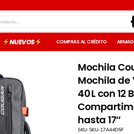
NUEVOS
COMPRAS AL CRÉDITO
ARMAD
Mochila Co
Mochila de 
40 L con 12 
Compartime
hasta 17″​
SKU: SKU-17A44D5F