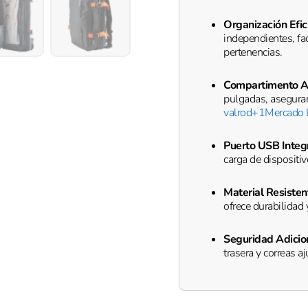
de
hasta
Organización Efic
17"​
independientes, fa
quantity
pertenencias.
Compartimento Ac
pulgadas, aseguran
valrod
+1
Mercado 
Puerto USB Integ
carga de dispositi
Material Resisten
ofrece durabilidad 
Seguridad Adicio
trasera y correas 