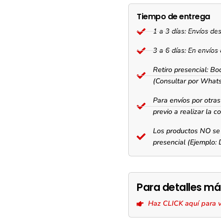
Tiempo de entrega
1 a 3 días: Envíos d
3 a 6 días: En envío
Retiro presencial: Bo
(Consultar por What
Para envíos por otr
previo a realizar la c
Los productos NO se 
presencial (Ejemplo:
Para detalles má
Haz CLICK aquí para vis