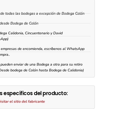
esde todas las bodegas a excepción de Bodega Colón
s desde Bodega de Colón
dega Calidonia, Cincuentenario y David
sApp)
as empresas de encomienda, escríbenos al WhatsApp
ompra..
pueden enviar de una Bodega a otra para su retiro
 Desde bodega de Colón hasta Bodega de Calidonia)
s específicos del producto:
itar el sitio del fabricante