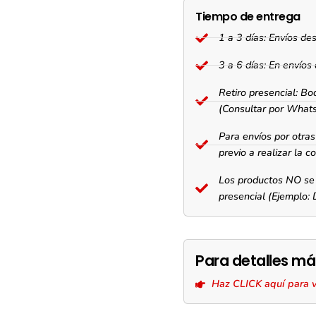
Tiempo de entrega
1 a 3 días: Envíos d
3 a 6 días: En envío
Retiro presencial: Bo
(Consultar por What
Para envíos por otr
previo a realizar la c
Los productos NO se 
presencial (Ejemplo:
Para detalles má
Haz CLICK aquí para vis