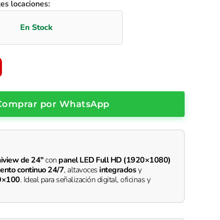
tes locaciones:
Comprar por WhatsApp
iview de 24"
con
panel LED Full HD (1920×1080)
ento continuo 24/7
, altavoces
integrados
y
0×100
. Ideal para señalización digital, oficinas y