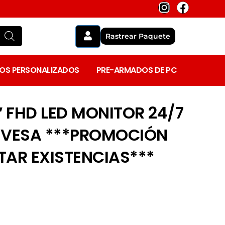
I
F
n
a
s
c
Rastrear Paquete
t
e
a
b
g
o
OS
PERSONALIZADOS
PRE-ARMADOS DE PC
r
o
a
k
m
″ FHD LED MONITOR 24/7
 VESA ***PROMOCIÓN
AR EXISTENCIAS***