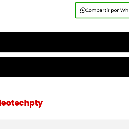
Compartir por W
eotechpty