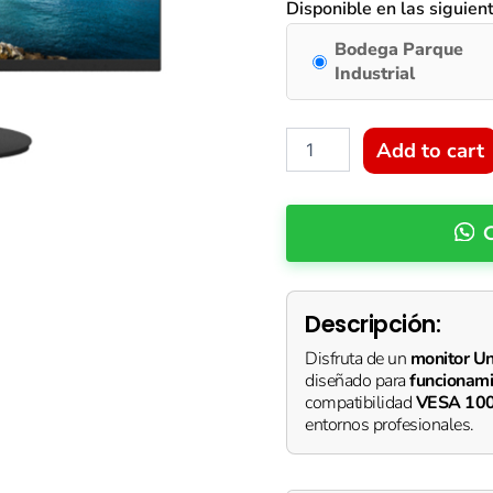
24"
Disponible en las siguien
FHD
LED
Bodega Parque
MONITOR
Industrial
24/7
W/SPEAKER
VESA
Add to cart
***PROMOCIÓN
HASTA
AGOTAR
EXISTENCIAS***
quantity
Descripción:
Disfruta de un
monitor Un
diseñado para
funcionami
compatibilidad
VESA 10
entornos profesionales.