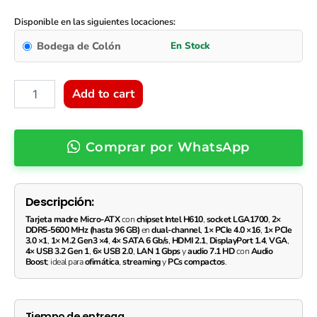
Tarjeta
madre
Disponible en las siguientes locaciones:
MSI
Bodega de Colón
PRO
H610M-
G
DDR5
Add to cart
Intel
LGA1700
Micro-
Comprar por WhatsApp
ATX
quantity
Descripción:
Tarjeta madre Micro-ATX
con
chipset Intel H610
,
socket LGA1700
,
2×
DDR5-5600 MHz (hasta 96 GB)
en
dual-channel
,
1× PCIe 4.0 ×16
,
1× PCIe
3.0 ×1
,
1× M.2 Gen3 ×4
,
4× SATA 6 Gb/s
,
HDMI 2.1
,
DisplayPort 1.4
,
VGA
,
4× USB 3.2 Gen 1
,
6× USB 2.0
,
LAN 1 Gbps
y
audio 7.1 HD
con
Audio
Boost
; ideal para
ofimática
,
streaming
y
PCs compactos
.
Tiempo de entrega