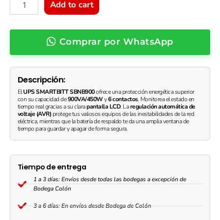
|
Add to cart
con
Pantalla
LCD,
Comprar por WhatsApp
Regulación
de
Voltaje
(AVR)
Descripción:
quantity
El
UPS SMARTBITT SBNB900
ofrece una protección energética superior
con su capacidad de
900VA/450W
y
6 contactos
. Monitorea el estado en
tiempo real gracias a su clara
pantalla LCD
. La
regulación automática de
voltaje (AVR)
protege tus valiosos equipos de las inestabilidades de la red
eléctrica, mientras que la batería de respaldo te da una amplia ventana de
tiempo para guardar y apagar de forma segura.
Tiempo de entrega
1 a 3 días: Envíos desde todas las bodegas a excepción de
Bodega Colón
3 a 6 días: En envíos desde Bodega de Colón