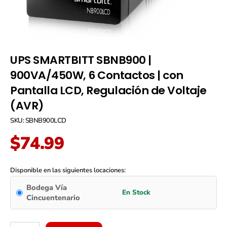
UPS SMARTBITT SBNB900 |
900VA/450W, 6 Contactos | con
Pantalla LCD, Regulación de Voltaje
(AVR)
SKU: SBNB900LCD
$
74.99
UPS
SMARTBITT
Disponible en las siguientes locaciones:
SBNB900
Bodega Vía
|
Cincuentenario
900VA/450W,
6
Contactos