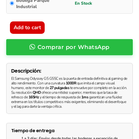
Bodega Parque
Odyssey
Industrial
G5
G55C
27"
|
Add to cart
Monitor
Gaming
Curvo
Comprar por WhatsApp
1000R
|
QHD
(2560x1440)
Descripción:
|
El Samsung Odyssey G5 G55C es la puerta de entrada definitiva al gaming de
165Hz
alto rendimiento.
Con una curvatura
1000R
que imita el campo visual
|
humano, este monitor de
27 pulgadas
te envuelve por completo en la acción.
Su resolución
QHD
ofrece una nitidez superior, mientras que la tasa de
1ms
refresco de
165Hz
y el tiempo de respuesta de
1ms
garantizan una fluidez
MPRT
extrema en los títulos competitivos más exigentes, eliminando el desenfoque
|
y el lag para darte la ventaja crítica.
HDR10
|
Negro
Tiempo de entrega
quantity
1 a 3 días: Envíos desde todas las bodegas a excepción de