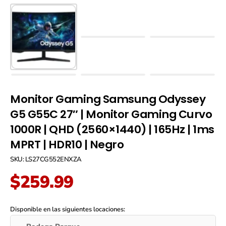
Monitor Gaming Samsung Odyssey
G5 G55C 27″ | Monitor Gaming Curvo
1000R | QHD (2560×1440) | 165Hz | 1ms
MPRT | HDR10 | Negro
SKU: LS27CG552ENXZA
$
259.99
Monitor
Gaming
Disponible en las siguientes locaciones:
Samsung