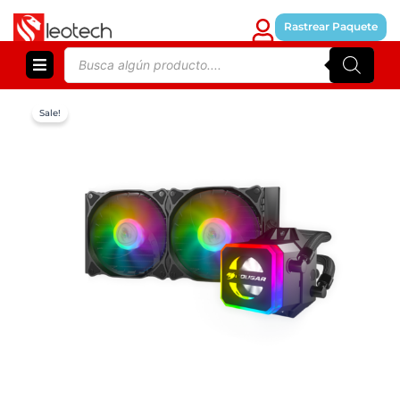
Skip
to
Rastrear Paquete
content
Products
search
Sale!