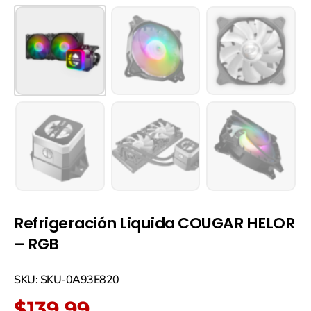
Refrigeración Liquida COUGAR HELOR
– RGB
Refrigeración
SKU: SKU-0A93E820
Liquida
COUGAR
$
139.99
HELOR