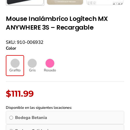
Mouse Inalámbrico Logitech MX
ANYWHERE 3S – Recargable
Mouse
SKU: 910-006932
Inalámbrico
Color
Logitech
MX
ANYWHERE
3S
Grafito
Gris
Rosado
-
Recargable
quantity
$
111.99
Disponible en las siguientes locaciones:
Bodega Betania