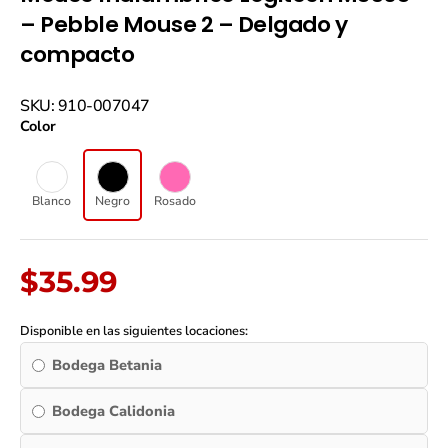
– Pebble Mouse 2 – Delgado y
compacto
Mouse
SKU: 910-007047
Inalámbrico
Color
Logitech
M350S
-
Pebble
Blanco
Negro
Rosado
Mouse
2
-
Delgado
$
35.99
y
compacto
quantity
Disponible en las siguientes locaciones:
Bodega Betania
Bodega Calidonia