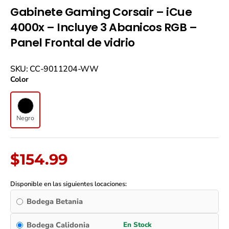
Gabinete Gaming Corsair – iCue
4000x – Incluye 3 Abanicos RGB –
Panel Frontal de vidrio
Gabinete
SKU: CC-9011204-WW
Gaming
Color
Corsair
-
iCue
4000x
Negro
-
Incluye
3
Abanicos
$
154.99
RGB
-
Panel
Disponible en las siguientes locaciones:
Frontal
Bodega Betania
de
vidrio
quantity
Bodega Calidonia