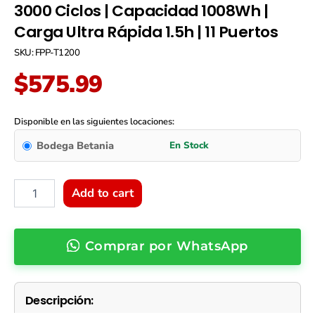
3000 Ciclos | Capacidad 1008Wh |
Carga Ultra Rápida 1.5h | 11 Puertos
SKU: FPP-T1200
$
575.99
Forza
Titan
Disponible en las siguientes locaciones:
FPP-
Bodega Betania
T1200
|
Estación
de
Add to cart
Energía
Portátil
1200W
Comprar por WhatsApp
|
Batería
LMFP
3000
Descripción:
Ciclos