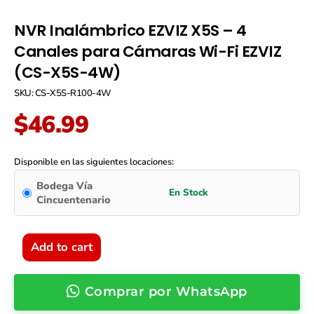
NVR Inalámbrico EZVIZ X5S – 4
Canales para Cámaras Wi-Fi EZVIZ
(CS-X5S-4W)
SKU: CS-X5S-R100-4W
$
46.99
NVR
Inalámbrico
Disponible en las siguientes locaciones:
EZVIZ
Bodega Vía
X5S
Cincuentenario
-
4
Canales
para
Add to cart
Cámaras
Wi-
Fi
Comprar por WhatsApp
EZVIZ