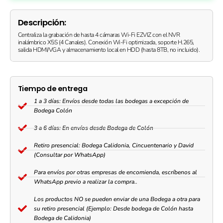
(CS-
X5S-
4W)
Descripción:
quantity
Centraliza la grabación de hasta 4 cámaras Wi-Fi EZVIZ con el NVR
inalámbrico X5S (4 Canales). Conexión Wi-Fi optimizada, soporte H.265,
salida HDMI/VGA y almacenamiento local en HDD (hasta 8TB, no incluido).
Tiempo de entrega
1 a 3 días: Envíos desde todas las bodegas a excepción de
Bodega Colón
3 a 6 días: En envíos desde Bodega de Colón
Retiro presencial: Bodega Calidonia, Cincuentenario y David
(Consultar por WhatsApp)
Para envíos por otras empresas de encomienda, escríbenos al
WhatsApp previo a realizar la compra..
Los productos NO se pueden enviar de una Bodega a otra para
su retiro presencial (Ejemplo: Desde bodega de Colón hasta
Bodega de Calidonia)