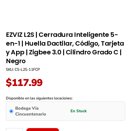
EZVIZ L2S | Cerradura Inteligente 5-
en-1 | Huella Dactilar, Código, Tarjeta
y App | Zigbee 3.0 | Cilindro Grado C |
Negro
SKU: CS-L2S-11FCP
$
117.99
EZVIZ
L2S
Disponible en las siguientes locaciones:
|
Bodega Vía
Cerradura
Cincuentenario
Inteligente
5-
en-