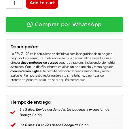
1
Add to cart
|
Huella
Dactilar,
Comprar por WhatsApp
Código,
Tarjeta
y
App
Descripción:
|
Zigbee
La EZVIZ L2S es la actualización definitiva para la seguridad de tu hogar o
negocio.
Esta cerradura inteligente elimina la necesidad de llaves físicas al
3.0
ofrecer
cinco métodos de acceso
seguros y rápidos, incluyendo biometría
|
avanzada.
Con un diseño robusto en aleación de aluminio y tecnología de
Cilindro
comunicación Zigbee
, te permite gestionar accesos temporales y recibir
alertas en tiempo real directamente en tu smartphone, garantizando
Grado
protección y control absoluto sobre quién entra y sale.
C
|
Negro
quantity
Tiempo de entrega
1 a 3 días: Envíos desde todas las bodegas a excepción de
Bodega Colón
3 a 6 días: En envíos desde Bodega de Colón