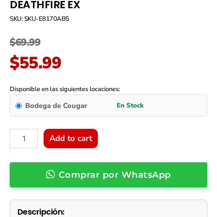
DEATHFIRE EX
SKU: SKU-E8170AB5
Original
Current
$
69.99
price
price
$
55.99
was:
is:
Combo
teclado
Disponible en las siguientes locaciones:
$69.99.
$55.99.
+
Bodega de Cougar
mouse
Cougar
DEATHFIRE
EX
Add to cart
quantity
Comprar por WhatsApp
Descripción: