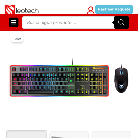
Skip
to
Rastrear Paquete
content
Products
search
Sale!