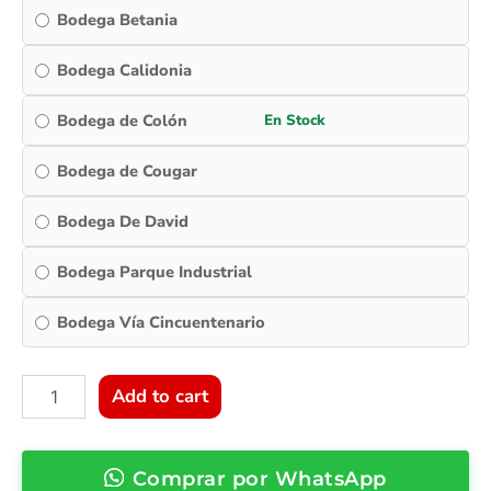
Soporte
Bodega Betania
ATX,
GPU
410
Bodega Calidonia
mm,
Panel
Bodega de Colón
Mesh,
USB-
Bodega de Cougar
C
Frontal
Bodega De David
quantity
Bodega Parque Industrial
Bodega Vía Cincuentenario
Add to cart
Comprar por WhatsApp