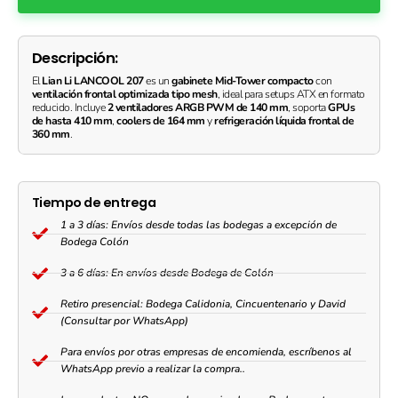
Descripción:
El
Lian Li LANCOOL 207
es un
gabinete Mid-Tower compacto
con
ventilación frontal optimizada tipo mesh
, ideal para setups ATX en formato
reducido. Incluye
2 ventiladores ARGB PWM de 140 mm
, soporta
GPUs
de hasta 410 mm
,
coolers de 164 mm
y
refrigeración líquida frontal de
360 mm
.
Tiempo de entrega
1 a 3 días: Envíos desde todas las bodegas a excepción de
Bodega Colón
3 a 6 días: En envíos desde Bodega de Colón
Retiro presencial: Bodega Calidonia, Cincuentenario y David
(Consultar por WhatsApp)
Para envíos por otras empresas de encomienda, escríbenos al
WhatsApp previo a realizar la compra..