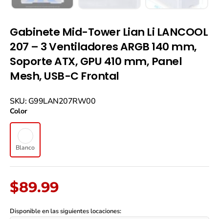
Gabinete Mid-Tower Lian Li LANCOOL
207 – 3 Ventiladores ARGB 140 mm,
Soporte ATX, GPU 410 mm, Panel
Mesh, USB-C Frontal
Gabinete
SKU: G99LAN207RW00
Mid-
Color
Tower
Lian
Li
LANCOOL
Blanco
207
–
3
Ventiladores
$
89.99
ARGB
140
mm,
Disponible en las siguientes locaciones: