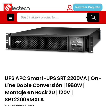
Skip
to
Rastrear Paquete
content
Products
search
UPS APC Smart-UPS SRT 2200VA | On-
Line Doble Conversión | 1980W |
Montaje en Rack 2U | 120V |
SRT2200RMXLA