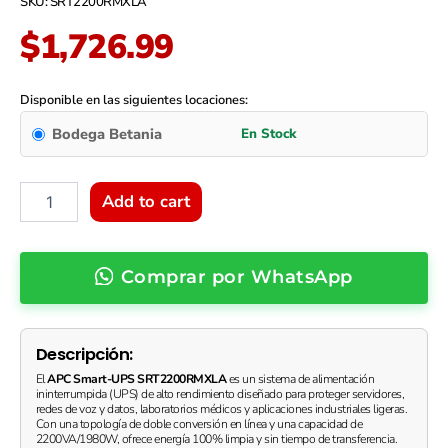
SKU: SRT2200RMXLA
$
1,726.99
UPS
APC
Disponible en las siguientes locaciones:
Smart-
Bodega Betania
UPS
SRT
2200VA
|
Add to cart
On-
Line
Doble
Comprar por WhatsApp
Conversión
|
1980W
|
Descripción:
Montaje
en
El
APC Smart-UPS SRT2200RMXLA
es un sistema de alimentación
ininterrumpida (UPS) de alto rendimiento diseñado para proteger servidores,
Rack
redes de voz y datos, laboratorios médicos y aplicaciones industriales ligeras.
2U
Con una topología de doble conversión en línea y una capacidad de
|
2200VA/1980W, ofrece energía 100% limpia y sin tiempo de transferencia.