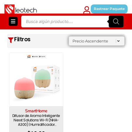
Skip
to
Rastrear Paquete
content
Products
search
Filtros
Sort content
orden
Sort content
Precio Ascendente
SmartHome
Difusor de Aroma Inteligente
Nexxt Solutions Wi-Fi (NHA-
A300) | Humidificador
Ultrasónico 300ml | Luz LED