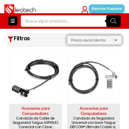
Skip
to
Rastrear Paquete
content
Products
search
Filtros
Sort content
orden
Sort content
Precio Ascendente
Accesorios para
Accesorios para
Computadores
Computadores
Candado de Cable de
Candado de Seguridad
Seguridad Targus ASP61LA |
Universal con Llave Targus
Conector con Clave
DEFCON® Ultimate | Cable de